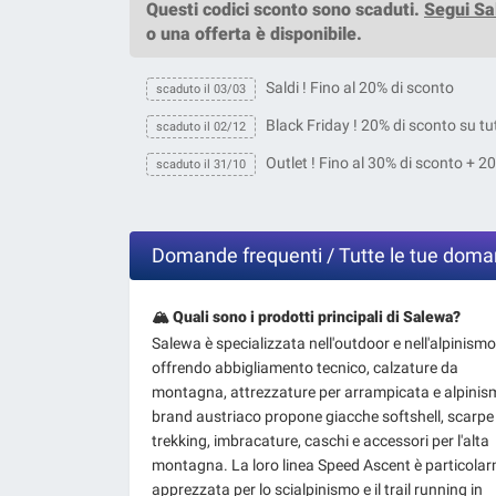
Questi
codici sconto
sono scaduti.
Segui S
o una offerta è disponibile.
Saldi ! Fino al 20% di sconto
scaduto il 03/03
Black Friday ! 20% di sconto su tu
scaduto il 02/12
Outlet ! Fino al 30% di sconto + 2
scaduto il 31/10
Domande frequenti / Tutte le tue dom
🏔️ Quali sono i prodotti principali di Salewa?
Salewa è specializzata nell'outdoor e nell'alpinismo
offrendo abbigliamento tecnico, calzature da
montagna, attrezzature per arrampicata e alpinism
brand austriaco propone giacche softshell, scarpe
trekking, imbracature, caschi e accessori per l'alta
montagna. La loro linea Speed Ascent è particola
apprezzata per lo scialpinismo e il trail running in