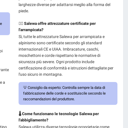
larghezze diverse per adattarsi meglio alla forma del
piede.
🧗‍♂️ Salewa offre attrezzature certificate per
te
l'arrampicata?
Sì, tutte le attrezzature Salewa per arrampicata e
alpinismo sono certificate secondo gli standard
internazionali CE e UIAA. Imbracature, caschi,
pi
moschettoni e corde rispettano le normative di
sicurezza più severe. Ogni prodotto include
certificazione di conformità e istruzioni dettagliate per
urante
l'uso sicuro in montagna.
e a
💡
Consiglio da esperto:
Controlla sempre la data di
fabbricazione delle corde e sostituiscile secondo le
raccomandazioni del produttore.
🌡️ Come funzionano le tecnologie Salewa per
l'abbigliamento?
tino
Salewa utilizza diverse tecnologie proprietarie come