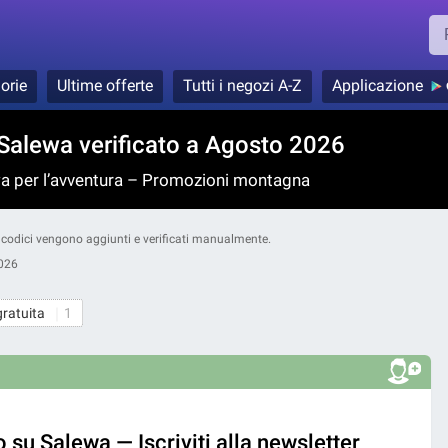
orie
Ultime offerte
Tutti i negozi A-Z
Applicazione
Salewa verificato a Agosto 2026
a per l’avventura – Promozioni montagna
ri codici vengono aggiunti e verificati manualmente.
026
gratuita
1
 su Salewa — Iscriviti alla newsletter