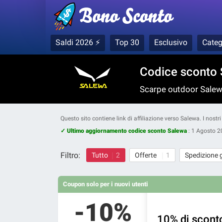
Saldi 2026 ⚡
Top 30
Esclusivo
Categ
Codice sconto 
Scarpe outdoor Salew
Questo sito contiene link di affiliazione verso Salewa. I nost
✓ Ultimo aggiornamento codice sconto Salewa
:
1 Agosto 2
Filtro:
Tutto
2
Offerte
1
Spedizione 
Coupon solo per i nuovi utenti
-10%
10% di sconto