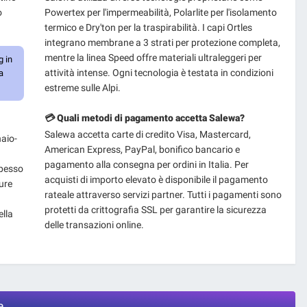
o
Powertex per l'impermeabilità, Polarlite per l'isolamento
termico e Dry'ton per la traspirabilità. I capi Ortles
integrano membrane a 3 strati per protezione completa,
mentre la linea Speed offre materiali ultraleggeri per
g in
attività intense. Ogni tecnologia è testata in condizioni
a
estreme sulle Alpi.
💳 Quali metodi di pagamento accetta Salewa?
Salewa accetta carte di credito Visa, Mastercard,
naio-
American Express, PayPal, bonifico bancario e
pagamento alla consegna per ordini in Italia. Per
spesso
acquisti di importo elevato è disponibile il pagamento
ure
rateale attraverso servizi partner. Tutti i pagamenti sono
protetti da crittografia SSL per garantire la sicurezza
ella
delle transazioni online.
a