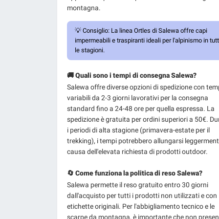
montagna.
💡
Consiglio:
La linea Ortles di Salewa offre capi
impermeabili e traspiranti ideali per l'alpinismo in tut
le stagioni.
🚚 Quali sono i tempi di consegna Salewa?
Salewa offre diverse opzioni di spedizione con tem
variabili da 2-3 giorni lavorativi per la consegna
standard fino a 24-48 ore per quella espressa. La
spedizione è gratuita per ordini superiori a 50€. D
i periodi di alta stagione (primavera-estate per il
trekking), i tempi potrebbero allungarsi leggerment
causa dell'elevata richiesta di prodotti outdoor.
🔄 Come funziona la politica di reso Salewa?
Salewa permette il reso gratuito entro 30 giorni
dall'acquisto per tutti i prodotti non utilizzati e con
etichette originali. Per l'abbigliamento tecnico e le
scarpe da montagna, è importante che non presen