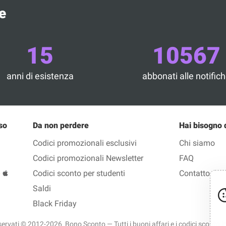
e
15
10567
anni di esistenza
abbonati alle notific
so
Da non perdere
Hai bisogno 
Codici promozionali esclusivi
Chi siamo
Codici promozionali Newsletter
FAQ
Codici sconto per studenti
Contatto
Saldi
Black Friday
i riservati © 2012-2026 Bono Sconto — Tutti i buoni affari e i codici sconto in I