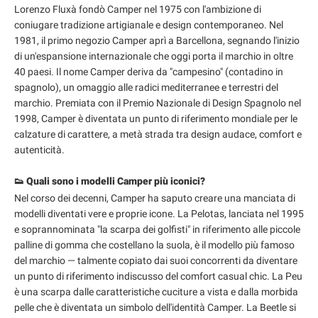
Lorenzo Fluxà fondò Camper nel 1975 con l'ambizione di
coniugare tradizione artigianale e design contemporaneo. Nel
1981, il primo negozio Camper aprì a Barcellona, segnando l'inizio
di un'espansione internazionale che oggi porta il marchio in oltre
40 paesi. Il nome Camper deriva da "campesino" (contadino in
spagnolo), un omaggio alle radici mediterranee e terrestri del
marchio. Premiata con il Premio Nazionale di Design Spagnolo nel
1998, Camper è diventata un punto di riferimento mondiale per le
calzature di carattere, a metà strada tra design audace, comfort e
autenticità.
👟 Quali sono i modelli Camper più iconici?
Nel corso dei decenni, Camper ha saputo creare una manciata di
modelli diventati vere e proprie icone. La Pelotas, lanciata nel 1995
e soprannominata "la scarpa dei golfisti" in riferimento alle piccole
palline di gomma che costellano la suola, è il modello più famoso
del marchio — talmente copiato dai suoi concorrenti da diventare
un punto di riferimento indiscusso del comfort casual chic. La Peu
è una scarpa dalle caratteristiche cuciture a vista e dalla morbida
pelle che è diventata un simbolo dell'identità Camper. La Beetle si