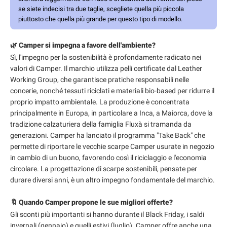
se siete indecisi tra due taglie, scegliete quella più piccola
piuttosto che quella più grande per questo tipo di modello.
🌿 Camper si impegna a favore dell'ambiente?
Sì, l'impegno per la sostenibilità è profondamente radicato nei
valori di Camper. Il marchio utilizza pelli certificate dal Leather
Working Group, che garantisce pratiche responsabili nelle
concerie, nonché tessuti riciclati e materiali bio-based per ridurre il
proprio impatto ambientale. La produzione è concentrata
principalmente in Europa, in particolare a Inca, a Maiorca, dove la
tradizione calzaturiera della famiglia Fluxà si tramanda da
generazioni. Camper ha lanciato il programma "Take Back" che
permette di riportare le vecchie scarpe Camper usurate in negozio
in cambio di un buono, favorendo così il riciclaggio e l'economia
circolare. La progettazione di scarpe sostenibili, pensate per
durare diversi anni, è un altro impegno fondamentale del marchio.
🔖 Quando Camper propone le sue migliori offerte?
Gli sconti più importanti si hanno durante il Black Friday, i saldi
invernali (gennaio) e quelli estivi (luglio). Camper offre anche una