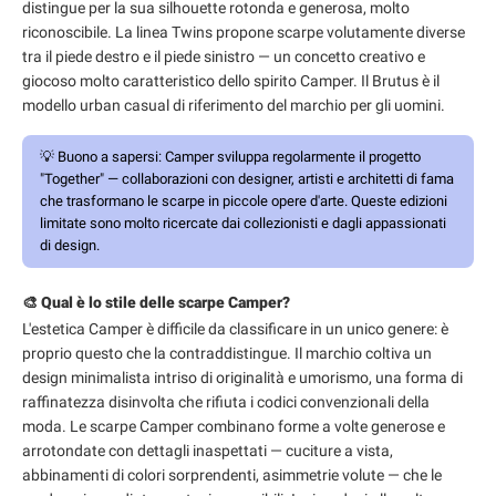
distingue per la sua silhouette rotonda e generosa, molto
riconoscibile. La linea Twins propone scarpe volutamente diverse
tra il piede destro e il piede sinistro — un concetto creativo e
giocoso molto caratteristico dello spirito Camper. Il Brutus è il
modello urban casual di riferimento del marchio per gli uomini.
💡
Buono a sapersi:
Camper sviluppa regolarmente il progetto
"Together" — collaborazioni con designer, artisti e architetti di fama
che trasformano le scarpe in piccole opere d'arte. Queste edizioni
limitate sono molto ricercate dai collezionisti e dagli appassionati
di design.
🎨 Qual è lo stile delle scarpe Camper?
L'estetica Camper è difficile da classificare in un unico genere: è
proprio questo che la contraddistingue. Il marchio coltiva un
design minimalista intriso di originalità e umorismo, una forma di
raffinatezza disinvolta che rifiuta i codici convenzionali della
moda. Le scarpe Camper combinano forme a volte generose e
arrotondate con dettagli inaspettati — cuciture a vista,
abbinamenti di colori sorprendenti, asimmetrie volute — che le