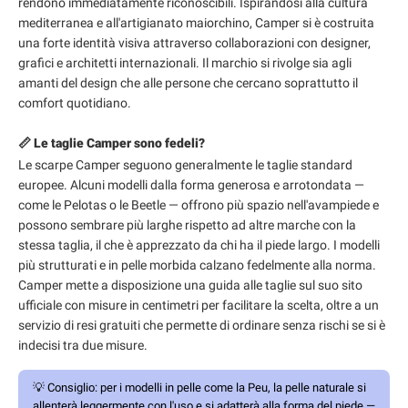
rendono immediatamente riconoscibili. Ispirandosi alla cultura
mediterranea e all'artigianato maiorchino, Camper si è costruita
una forte identità visiva attraverso collaborazioni con designer,
grafici e architetti internazionali. Il marchio si rivolge sia agli
amanti del design che alle persone che cercano soprattutto il
comfort quotidiano.
📏 Le taglie Camper sono fedeli?
Le scarpe Camper seguono generalmente le taglie standard
europee. Alcuni modelli dalla forma generosa e arrotondata —
come le Pelotas o le Beetle — offrono più spazio nell'avampiede e
possono sembrare più larghe rispetto ad altre marche con la
stessa taglia, il che è apprezzato da chi ha il piede largo. I modelli
più strutturati e in pelle morbida calzano fedelmente alla norma.
Camper mette a disposizione una guida alle taglie sul suo sito
ufficiale con misure in centimetri per facilitare la scelta, oltre a un
servizio di resi gratuiti che permette di ordinare senza rischi se si è
indecisi tra due misure.
💡
Consiglio:
per i modelli in pelle come la Peu, la pelle naturale si
allenterà leggermente con l'uso e si adatterà alla forma del piede —