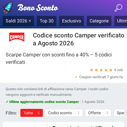
Saldi 2026 ⚡
Top 30
Esclusivo
Categorie
Ultim
Codice sconto Camper verificato
a Agosto 2026
Scarpe Camper con sconti fino a 40% – 5 codici
verificati
★
★
★
★
★
6 voti
Coupon verificati
7 giorni fa
Questo sito contiene link di affiliazione verso Camper. I nostri codici
vengono aggiunti e verificati manualmente.
✓ Ultimo aggiornamento codice sconto Camper
:
1 Agosto 2026
Filtro:
Tutto
5
Codici sconto
1
Offerte
3
Spedi