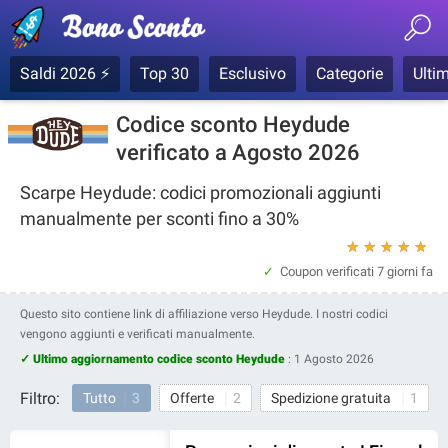
Saldi 2026 ⚡
Top 30
Esclusivo
Categorie
Ultim
Codice sconto Heydude
verificato a Agosto 2026
Scarpe Heydude: codici promozionali aggiunti
manualmente per sconti fino a 30%
★
★
★
★
★
Coupon verificati
7 giorni fa
Questo sito contiene link di affiliazione verso Heydude. I nostri codici
vengono aggiunti e verificati manualmente.
✓ Ultimo aggiornamento codice sconto Heydude
:
1 Agosto 2026
Filtro:
Tutto
3
Offerte
2
Spedizione gratuita
1