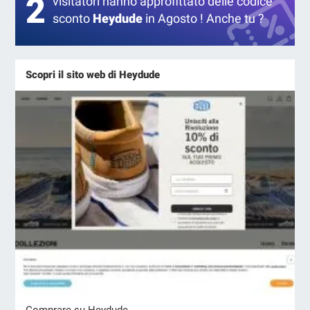
2
visitatori hanno approfittato delle codice
sconto
Heydude
in Agosto ! Anche tu ?
Scopri il sito web di Heydude
Comprare su Heydude →