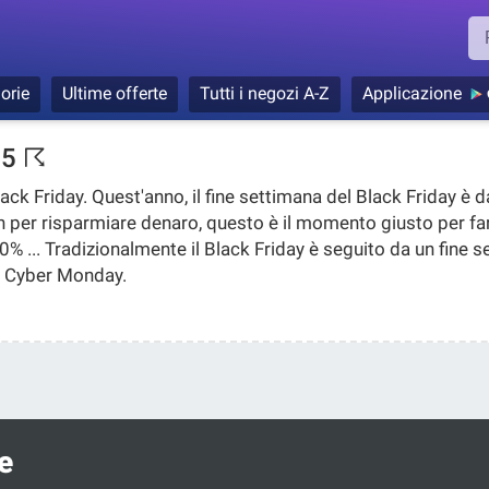
orie
Ultime offerte
Tutti i negozi A-Z
Applicazione
25
☈
lack Friday
. Quest'anno, il fine settimana del
Black Friday
è d
per risparmiare denaro, questo è il momento giusto per fare
0% ... Tradizionalmente il
Black Friday
è seguito da un fine s
el Cyber Monday.
e