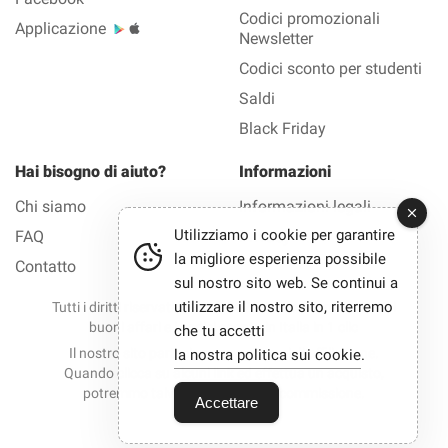
Codici promozionali
Applicazione
Newsletter
Codici sconto per studenti
Saldi
Black Friday
Hai bisogno di aiuto?
Informazioni
Chi siamo
Informazioni legali
Utilizziamo i cookie per garantire
FAQ
Privacy
la migliore esperienza possibile
Contatto
sul nostro sito web. Se continui a
utilizzare il nostro sito, riterremo
Tutti i diritti riservati © 2012-2026 Bono Sconto — Tutti i
buoni affari e i codici sconto in Italia in 1 clic
che tu accetti
Il nostro sito partecipa a programmi di affiliazione.
la nostra politica sui cookie
.
Quando clicca su alcuni link ed effettua un acquisto,
potremmo talvolta ricevere una commissione.
Accettare