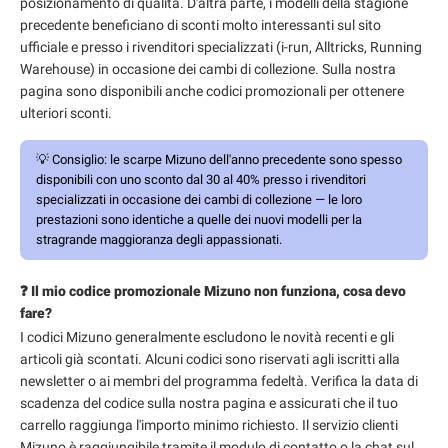
posizionamento di qualità. D'altra parte, i modelli della stagione
precedente beneficiano di sconti molto interessanti sul sito
ufficiale e presso i rivenditori specializzati (i-run, Alltricks, Running
Warehouse) in occasione dei cambi di collezione. Sulla nostra
pagina sono disponibili anche codici promozionali per ottenere
ulteriori sconti.
💡
Consiglio:
le scarpe Mizuno dell'anno precedente sono spesso
disponibili con uno sconto dal 30 al 40% presso i rivenditori
specializzati in occasione dei cambi di collezione — le loro
prestazioni sono identiche a quelle dei nuovi modelli per la
stragrande maggioranza degli appassionati.
❓ Il mio codice promozionale Mizuno non funziona, cosa devo
fare?
I codici Mizuno generalmente escludono le novità recenti e gli
articoli già scontati. Alcuni codici sono riservati agli iscritti alla
newsletter o ai membri del programma fedeltà. Verifica la data di
scadenza del codice sulla nostra pagina e assicurati che il tuo
carrello raggiunga l'importo minimo richiesto. Il servizio clienti
Mizuno è raggiungibile tramite il modulo di contatto o la chat sul