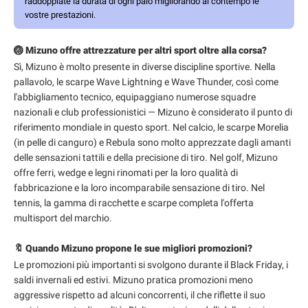
raddoppiate la durata di ogni paio migliorando al contempo le
vostre prestazioni.
🏐 Mizuno offre attrezzature per altri sport oltre alla corsa?
Sì, Mizuno è molto presente in diverse discipline sportive. Nella
pallavolo, le scarpe Wave Lightning e Wave Thunder, così come
l'abbigliamento tecnico, equipaggiano numerose squadre
nazionali e club professionistici — Mizuno è considerato il punto di
riferimento mondiale in questo sport. Nel calcio, le scarpe Morelia
(in pelle di canguro) e Rebula sono molto apprezzate dagli amanti
delle sensazioni tattili e della precisione di tiro. Nel golf, Mizuno
offre ferri, wedge e legni rinomati per la loro qualità di
fabbricazione e la loro incomparabile sensazione di tiro. Nel
tennis, la gamma di racchette e scarpe completa l'offerta
multisport del marchio.
🔖 Quando Mizuno propone le sue migliori promozioni?
Le promozioni più importanti si svolgono durante il Black Friday, i
saldi invernali ed estivi. Mizuno pratica promozioni meno
aggressive rispetto ad alcuni concorrenti, il che riflette il suo