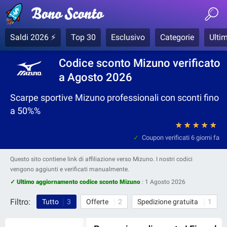
Saldi 2026 ⚡
Top 30
Esclusivo
Categorie
Ultim
Codice sconto Mizuno verificato
a Agosto 2026
Scarpe sportive Mizuno professionali con sconti fino
a 50%%
★
★
★
★
★
Coupon verificati
6 giorni fa
Questo sito contiene link di affiliazione verso Mizuno. I nostri codici
vengono aggiunti e verificati manualmente.
✓ Ultimo aggiornamento codice sconto Mizuno
:
1 Agosto 2026
Filtro:
Tutto
3
Offerte
2
Spedizione gratuita
1