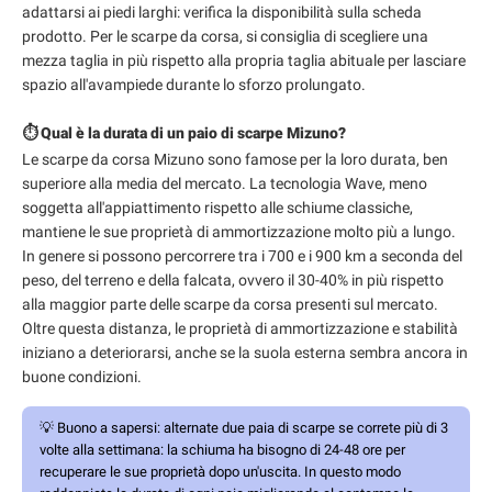
adattarsi ai piedi larghi: verifica la disponibilità sulla scheda
prodotto. Per le scarpe da corsa, si consiglia di scegliere una
mezza taglia in più rispetto alla propria taglia abituale per lasciare
spazio all'avampiede durante lo sforzo prolungato.
⏱️ Qual è la durata di un paio di scarpe Mizuno?
Le scarpe da corsa Mizuno sono famose per la loro durata, ben
superiore alla media del mercato. La tecnologia Wave, meno
soggetta all'appiattimento rispetto alle schiume classiche,
mantiene le sue proprietà di ammortizzazione molto più a lungo.
In genere si possono percorrere tra i 700 e i 900 km a seconda del
peso, del terreno e della falcata, ovvero il 30-40% in più rispetto
alla maggior parte delle scarpe da corsa presenti sul mercato.
Oltre questa distanza, le proprietà di ammortizzazione e stabilità
iniziano a deteriorarsi, anche se la suola esterna sembra ancora in
buone condizioni.
💡
Buono a sapersi:
alternate due paia di scarpe se correte più di 3
volte alla settimana: la schiuma ha bisogno di 24-48 ore per
recuperare le sue proprietà dopo un'uscita. In questo modo