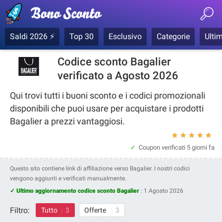
Saldi 2026 ⚡
Top 30
Esclusivo
Categorie
Ultim
Codice sconto Bagalier
verificato a Agosto 2026
Qui trovi tutti i buoni sconto e i codici promozionali
disponibili che puoi usare per acquistare i prodotti
Bagalier a prezzi vantaggiosi.
★
★
★
★
★
Coupon verificati
5 giorni fa
Questo sito contiene link di affiliazione verso Bagalier. I nostri codici
vengono aggiunti e verificati manualmente.
✓ Ultimo aggiornamento codice sconto Bagalier
:
1 Agosto 2026
Filtro:
Tutto
3
Offerte
3