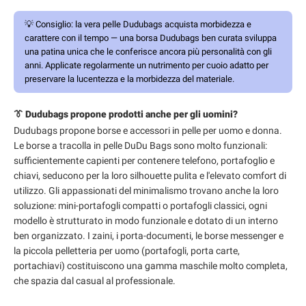
💡
Consiglio:
la vera pelle Dudubags acquista morbidezza e
carattere con il tempo — una borsa Dudubags ben curata sviluppa
una patina unica che le conferisce ancora più personalità con gli
anni. Applicate regolarmente un nutrimento per cuoio adatto per
preservare la lucentezza e la morbidezza del materiale.
👔 Dudubags propone prodotti anche per gli uomini?
Dudubags propone borse e accessori in pelle per uomo e donna.
Le borse a tracolla in pelle DuDu Bags sono molto funzionali:
sufficientemente capienti per contenere telefono, portafoglio e
chiavi, seducono per la loro silhouette pulita e l'elevato comfort di
utilizzo. Gli appassionati del minimalismo trovano anche la loro
soluzione: mini-portafogli compatti o portafogli classici, ogni
modello è strutturato in modo funzionale e dotato di un interno
ben organizzato. I zaini, i porta-documenti, le borse messenger e
la piccola pelletteria per uomo (portafogli, porta carte,
portachiavi) costituiscono una gamma maschile molto completa,
che spazia dal casual al professionale.