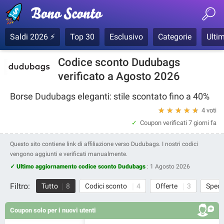
Saldi 2026 ⚡
Top 30
Esclusivo
Categorie
Ultim
Codice sconto Dudubags
verificato a Agosto 2026
Borse Dudubags eleganti: stile scontato fino a 40%
★
★
★
★
★
4 voti
Coupon verificati
7 giorni fa
Questo sito contiene link di affiliazione verso Dudubags. I nostri codici
vengono aggiunti e verificati manualmente.
✓ Ultimo aggiornamento codice sconto Dudubags
:
1 Agosto 2026
Filtro:
Tutto
8
Codici sconto
4
Offerte
3
Spedi
Coupon solo per i nuovi utenti