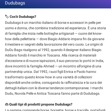
Dudubags
🏷️ Cos'è Dudubags?
Dudubags è un marchio italiano di borse e accessori in pelle per
uomo e donna, che combina tradizione ed esperienza. È una storia
di famiglia che inizia nelle botteghe artigianali — cuore del know-
how della pelletteria — dove Biagio Addario impara fin da giovane
il mestiere e i segreti della lavorazione del vero cuoio. Le origini di
DuDu Bags risalgono al 1992, quando il designer italiano Biagio
Addario fondò il marchio in Toscana. Alla ricerca di materiali
d'eccezione e di nuove ispirazioni, il suo percorso lo portò in India,
dove incontrò la famiglia Ahmed — un incontro all'origine di una
partnership unica. Dal 1992, i suoi figli Enrica e Paolo hanno
trasformato questo know-how in una varietà di collezioni
disponibili anche online, coniugando la raffinatezza e la cura dei
dettagli italiani con le diverse tendenze contemporanee. I marchi
Dudu, Nuvola Pelle e Antica Toscana fanno parte di Dudubags.
👜 Quali tipi di prodotti propone Dudubags?
La gamma comprende borse, borsette, borse a tracolla, portafogli