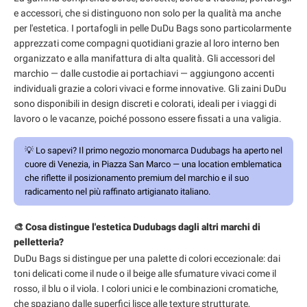
e accessori, che si distinguono non solo per la qualità ma anche
per l'estetica. I portafogli in pelle DuDu Bags sono particolarmente
apprezzati come compagni quotidiani grazie al loro interno ben
organizzato e alla manifattura di alta qualità. Gli accessori del
marchio — dalle custodie ai portachiavi — aggiungono accenti
individuali grazie a colori vivaci e forme innovative. Gli zaini DuDu
sono disponibili in design discreti e colorati, ideali per i viaggi di
lavoro o le vacanze, poiché possono essere fissati a una valigia.
💡
Lo sapevi?
Il primo negozio monomarca Dudubags ha aperto nel
cuore di Venezia, in Piazza San Marco — una location emblematica
che riflette il posizionamento premium del marchio e il suo
radicamento nel più raffinato artigianato italiano.
🎨 Cosa distingue l'estetica Dudubags dagli altri marchi di
pelletteria?
DuDu Bags si distingue per una palette di colori eccezionale: dai
toni delicati come il nude o il beige alle sfumature vivaci come il
rosso, il blu o il viola. I colori unici e le combinazioni cromatiche,
che spaziano dalle superfici lisce alle texture strutturate,