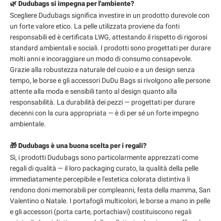
🌿 Dudubags si impegna per l'ambiente?
Scegliere Dudubags significa investire in un prodotto durevole con
un forte valore etico. La pelle utilizzata proviene da fonti
responsabili ed è certificata LWG, attestando il rispetto di rigorosi
standard ambientali e sociali. I prodotti sono progettati per durare
molti anni e incoraggiare un modo di consumo consapevole.
Grazie alla robustezza naturale del cuoio e a un design senza
tempo, le borse e gli accessori DuDu Bags si rivolgono alle persone
attente alla moda e sensibili tanto al design quanto alla
responsabilità. La durabilità dei pezzi — progettati per durare
decenni con la cura appropriata — è di per sé un forte impegno
ambientale.
🎁 Dudubags è una buona scelta per i regali?
Sì, i prodotti Dudubags sono particolarmente apprezzati come
regali di qualità — il loro packaging curato, la qualità della pelle
immediatamente percepibile e l'estetica colorata distintiva li
rendono doni memorabili per compleanni, festa della mamma, San
Valentino o Natale. I portafogli multicolori, le borse a mano in pelle
e gli accessori (porta carte, portachiavi) costituiscono regali