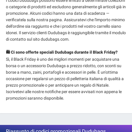
I codici Dudubags possono essere limitati a determinate collezioni
o categorie di prodotti ed escludono generalmente gli articoli già in
promozione. Alcuni codici hanno una data di scadenza —
verificatela sulla nostra pagina. Assicuratevi che l'importo minimo
dell'ordine sia raggiunto e che i prodotti nel vostro carrello siano
idonei. Il servizio clienti Dudubags è raggiungibile tramite il modulo
di contatto sul sito dudubags.com.
🛍️ Ci sono offerte speciali Dudubags durante il Black Friday?
Sì, il Black Friday è uno dei migliori momenti per acquistare una
borsa o un accessorio Dudubags a prezzo ridotto, con sconti su
borse a mano, zaini, portafogli e accessori in pelle. È un'ottima
occasione per regalarsi un pezzo di pelletteria italiana di qualità a
prezzo promozionale o per anticipare un regalo di Natale.
Iscrivetevi alle nostre notifiche per essere avvisati non appena le
promozioni saranno disponibile.
Riassunto di codici promozionali Dudubags