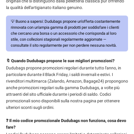
originali che si distinguono dalla pelletteria classica pur offrendo
la qualità dell'artigianato italiano genuino.
💡
Buono a sapersi:
Dudubags propone un'offerta costantemente
rinnovata con un'ampia gamma di prodotti per soddisfare i clienti
che cercano una borsa o un accessorio che corrisponda al loro
stile, con collezioni stagionali regolarmente aggiornate —
consultate il sito regolarmente per non perdere nessuna novità.
🔖 Quando Dudubags propone le sue migliori promozioni?
Dudubags propone promozioni regolari durante tutto l'anno, in
particolare durante il Black Friday, i saldi invernali e estivi. I
rivenditori multimarca (Zalando, Amazon, Bagage24) propongono
anche promozioni regolari sulla gamma Dudubags, a volte più
attraenti del sito ufficiale durante i periodi di saldo. Codici
promozionali sono disponibili sulla nostra pagina per ottenere
ulteriori sconti sugli ordini.
❓ Il mio codice promozionale Dudubags non funziona, cosa devo
fare?