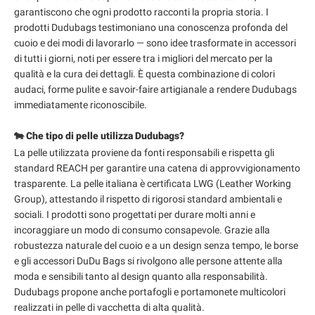
garantiscono che ogni prodotto racconti la propria storia. I
prodotti Dudubags testimoniano una conoscenza profonda del
cuoio e dei modi di lavorarlo — sono idee trasformate in accessori
di tutti i giorni, noti per essere tra i migliori del mercato per la
qualità e la cura dei dettagli. È questa combinazione di colori
audaci, forme pulite e savoir-faire artigianale a rendere Dudubags
immediatamente riconoscibile.
🐄 Che tipo di pelle utilizza Dudubags?
La pelle utilizzata proviene da fonti responsabili e rispetta gli
standard REACH per garantire una catena di approvvigionamento
trasparente. La pelle italiana è certificata LWG (Leather Working
Group), attestando il rispetto di rigorosi standard ambientali e
sociali. I prodotti sono progettati per durare molti anni e
incoraggiare un modo di consumo consapevole. Grazie alla
robustezza naturale del cuoio e a un design senza tempo, le borse
e gli accessori DuDu Bags si rivolgono alle persone attente alla
moda e sensibili tanto al design quanto alla responsabilità.
Dudubags propone anche portafogli e portamonete multicolori
realizzati in pelle di vacchetta di alta qualità.