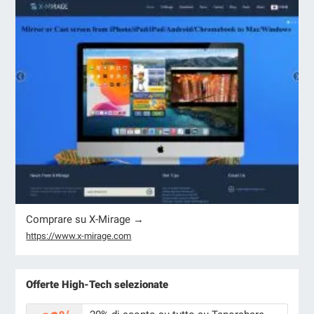
Comprare su X-Mirage →
https://www.x-mirage.com
Offerte High-Tech selezionate