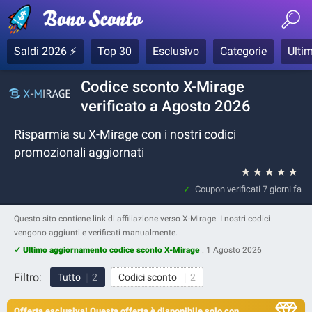
Saldi 2026 ⚡
Top 30
Esclusivo
Categorie
Ultim
Codice sconto X-Mirage
verificato a Agosto 2026
Risparmia su X-Mirage con i nostri codici
promozionali aggiornati
★
★
★
★
★
Coupon verificati
7 giorni fa
Questo sito contiene link di affiliazione verso X-Mirage. I nostri codici
vengono aggiunti e verificati manualmente.
✓ Ultimo aggiornamento codice sconto X-Mirage
:
1 Agosto 2026
Filtro:
Tutto
2
Codici sconto
2
Offerta esclusiva! Questa offerta è disponibile solo con