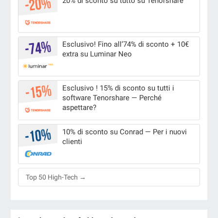
20% di sconto su tutto su Tenorshare
Esclusivo! Fino all’74% di sconto + 10€
extra su Luminar Neo
Esclusivo ! 15% di sconto su tutti i
software Tenorshare — Perché
aspettare?
10% di sconto su Conrad — Per i nuovi
clienti
Top 50 High-Tech →