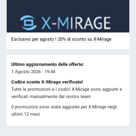
Esclusivo per agosto ! 20% di sconto su X-Mirage
Ultimo aggiornamento delle offerte:
1 Agosto 2026 - 19:44
Codice sconto X-Mirage verificato!
Tutte le promozioni e i codici X-Mirage sono aggiunti e
verificati manualmente dal nostro team
0 promozioni sono state aggiunte per X-Mirage negli
ultimi 12 mesi