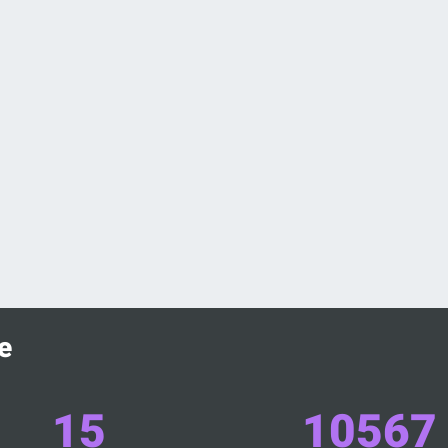
e
15
10567