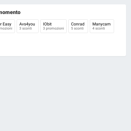
momento
er Easy
Avs4you
IObit
Conrad
Manycam
mozioni
3 sconti
3 promozioni
5 sconti
4 sconti