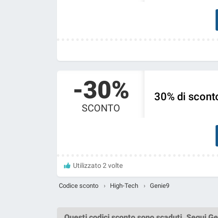
-30%
30% di sconto
SCONTO
Utilizzato 2 volte
Codice sconto
›
High-Tech
›
Genie9
Questi
codici sconto
sono scaduti.
Segui Ge