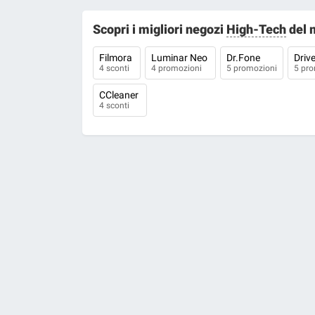
Scopri i migliori negozi
High-Tech
del 
Filmora
Luminar Neo
Dr.Fone
Driv
4 sconti
4 promozioni
5 promozioni
5 pro
CCleaner
4 sconti