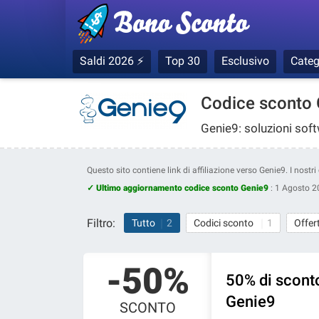
Saldi 2026 ⚡
Top 30
Esclusivo
Categ
Codice sconto 
Genie9: soluzioni sof
Questo sito contiene link di affiliazione verso Genie9. I nost
✓ Ultimo aggiornamento codice sconto Genie9
:
1 Agosto 2
Filtro:
Tutto
2
Codici sconto
1
Offer
-50%
50% di sconto
Genie9
SCONTO