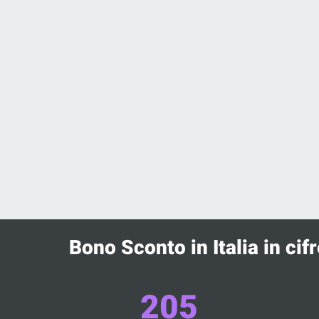
Bono Sconto in Italia in cifr
205