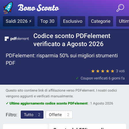
Saldi 2026 ⚡
Top 30
Esclusivo
Categorie
Ultim
Codice sconto PDFelement
verificato a Agosto 2026
PDFelement: risparmia 50% sui migliori strumenti
PDF
★
★
★
★
★
3 voti
Coupon verificati
6 giorni fa
Questo sito contiene link di affiliazione verso PDFelement. I nostri codici
vengono aggiunti e verificati manualmente.
✓ Ultimo aggiornamento codice sconto PDFelement
:
1 Agosto 2026
Filtro:
Tutto
2
Offerte
2