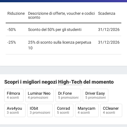
Riduzione
Descrizione di offerte, voucher e codici
Scadenza
sconto
-50%
Sconto del 50% per gli studenti
31/12/2026
-25%
25% di sconto sulla licenza perpetua
31/12/2026
10
Scopri i migliori negozi
High-Tech
del momento
Filmora
Luminar Neo
Dr.Fone
Driver Easy
4 sconti
4 promozioni
5 promozioni
5 promozioni
Avs4you
IObit
Conrad
Manycam
CCleaner
3 sconti
3 promozioni
5 sconti
4 sconti
4 sconti