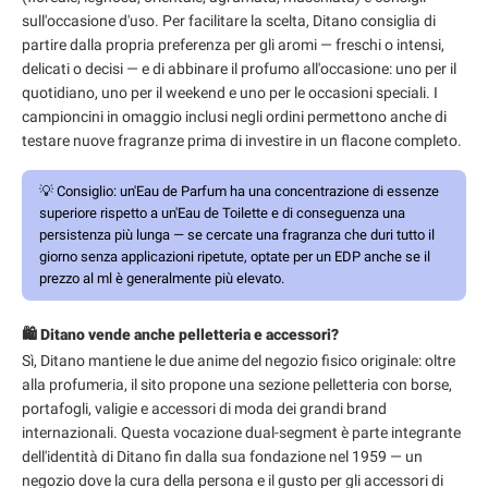
sull'occasione d'uso. Per facilitare la scelta, Ditano consiglia di
partire dalla propria preferenza per gli aromi — freschi o intensi,
delicati o decisi — e di abbinare il profumo all'occasione: uno per il
quotidiano, uno per il weekend e uno per le occasioni speciali. I
campioncini in omaggio inclusi negli ordini permettono anche di
testare nuove fragranze prima di investire in un flacone completo.
💡
Consiglio:
un'Eau de Parfum ha una concentrazione di essenze
superiore rispetto a un'Eau de Toilette e di conseguenza una
persistenza più lunga — se cercate una fragranza che duri tutto il
giorno senza applicazioni ripetute, optate per un EDP anche se il
prezzo al ml è generalmente più elevato.
🛍️ Ditano vende anche pelletteria e accessori?
Sì, Ditano mantiene le due anime del negozio fisico originale: oltre
alla profumeria, il sito propone una sezione pelletteria con borse,
portafogli, valigie e accessori di moda dei grandi brand
internazionali. Questa vocazione dual-segment è parte integrante
dell'identità di Ditano fin dalla sua fondazione nel 1959 — un
negozio dove la cura della persona e il gusto per gli accessori di