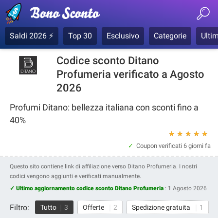
Saldi 2026 ⚡
Top 30
Esclusivo
Categorie
Ultim
Codice sconto Ditano
Profumeria verificato a Agosto
2026
Profumi Ditano: bellezza italiana con sconti fino a
40%
★
★
★
★
★
Coupon verificati
6 giorni fa
Questo sito contiene link di affiliazione verso Ditano Profumeria. I nostri
codici vengono aggiunti e verificati manualmente.
✓ Ultimo aggiornamento codice sconto Ditano Profumeria
:
1 Agosto 2026
Filtro:
Tutto
3
Offerte
2
Spedizione gratuita
1