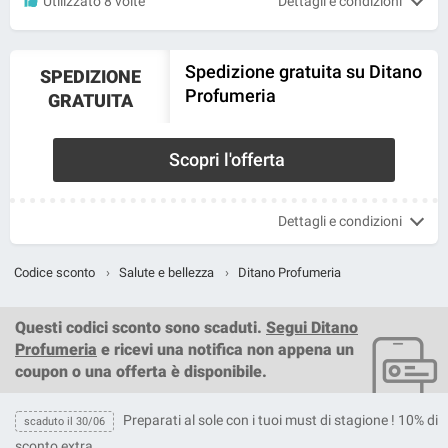
Utilizzato 8 volte
Dettagli e condizioni
Spedizione gratuita su Ditano
SPEDIZIONE
Profumeria
GRATUITA
Scopri l'offerta
Dettagli e condizioni
Codice sconto
›
Salute e bellezza
›
Ditano Profumeria
Questi
codici sconto
sono scaduti.
Segui Ditano
Profumeria
e ricevi una notifica non appena un
coupon o una offerta è disponibile.
Preparati al sole con i tuoi must di stagione ! 10% di
scaduto il 30/06
sconto extra