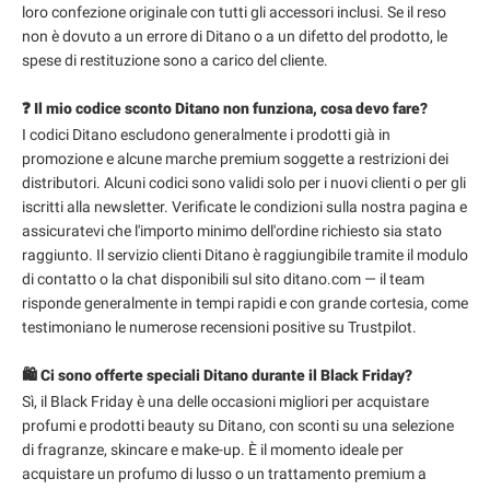
loro confezione originale con tutti gli accessori inclusi. Se il reso
non è dovuto a un errore di Ditano o a un difetto del prodotto, le
spese di restituzione sono a carico del cliente.
❓ Il mio codice sconto Ditano non funziona, cosa devo fare?
I codici Ditano escludono generalmente i prodotti già in
promozione e alcune marche premium soggette a restrizioni dei
distributori. Alcuni codici sono validi solo per i nuovi clienti o per gli
iscritti alla newsletter. Verificate le condizioni sulla nostra pagina e
assicuratevi che l'importo minimo dell'ordine richiesto sia stato
raggiunto. Il servizio clienti Ditano è raggiungibile tramite il modulo
di contatto o la chat disponibili sul sito ditano.com — il team
risponde generalmente in tempi rapidi e con grande cortesia, come
testimoniano le numerose recensioni positive su Trustpilot.
🛍️ Ci sono offerte speciali Ditano durante il Black Friday?
Sì, il Black Friday è una delle occasioni migliori per acquistare
profumi e prodotti beauty su Ditano, con sconti su una selezione
di fragranze, skincare e make-up. È il momento ideale per
acquistare un profumo di lusso o un trattamento premium a