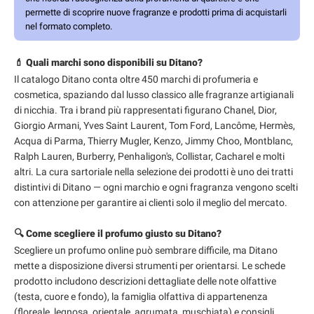
permette di scoprire nuove fragranze e prodotti prima di acquistarli
nel formato completo.
💄 Quali marchi sono disponibili su Ditano?
Il catalogo Ditano conta oltre 450 marchi di profumeria e
cosmetica, spaziando dal lusso classico alle fragranze artigianali
di nicchia. Tra i brand più rappresentati figurano Chanel, Dior,
Giorgio Armani, Yves Saint Laurent, Tom Ford, Lancôme, Hermès,
Acqua di Parma, Thierry Mugler, Kenzo, Jimmy Choo, Montblanc,
Ralph Lauren, Burberry, Penhaligon's, Collistar, Cacharel e molti
altri. La cura sartoriale nella selezione dei prodotti è uno dei tratti
distintivi di Ditano — ogni marchio e ogni fragranza vengono scelti
con attenzione per garantire ai clienti solo il meglio del mercato.
🔍 Come scegliere il profumo giusto su Ditano?
Scegliere un profumo online può sembrare difficile, ma Ditano
mette a disposizione diversi strumenti per orientarsi. Le schede
prodotto includono descrizioni dettagliate delle note olfattive
(testa, cuore e fondo), la famiglia olfattiva di appartenenza
(floreale, legnosa, orientale, agrumata, muschiata) e consigli