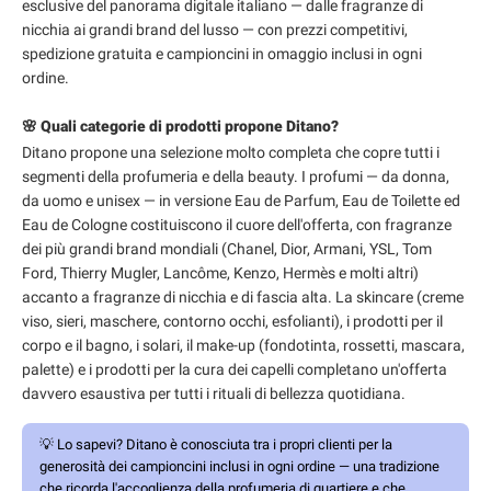
esclusive del panorama digitale italiano — dalle fragranze di
nicchia ai grandi brand del lusso — con prezzi competitivi,
spedizione gratuita e campioncini in omaggio inclusi in ogni
ordine.
🌸 Quali categorie di prodotti propone Ditano?
Ditano propone una selezione molto completa che copre tutti i
segmenti della profumeria e della beauty. I profumi — da donna,
da uomo e unisex — in versione Eau de Parfum, Eau de Toilette ed
Eau de Cologne costituiscono il cuore dell'offerta, con fragranze
dei più grandi brand mondiali (Chanel, Dior, Armani, YSL, Tom
Ford, Thierry Mugler, Lancôme, Kenzo, Hermès e molti altri)
accanto a fragranze di nicchia e di fascia alta. La skincare (creme
viso, sieri, maschere, contorno occhi, esfolianti), i prodotti per il
corpo e il bagno, i solari, il make-up (fondotinta, rossetti, mascara,
palette) e i prodotti per la cura dei capelli completano un'offerta
davvero esaustiva per tutti i rituali di bellezza quotidiana.
💡
Lo sapevi?
Ditano è conosciuta tra i propri clienti per la
generosità dei campioncini inclusi in ogni ordine — una tradizione
che ricorda l'accoglienza della profumeria di quartiere e che