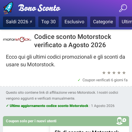
Saldi 2026 ⚡
Top 30
Esclusivo
Categorie
Ultim
Codice sconto Motorstock
verificato a Agosto 2026
Ecco qui gli ultimi codici promozionali e gli sconti da
usare su Motorstock.
★
★
★
★
★
Coupon verificati
6 giorni fa
Questo sito contiene link di affiliazione verso Motorstock. I nostri codici
vengono aggiunti e verificati manualmente.
✓ Ultimo aggiornamento codice sconto Motorstock
:
1 Agosto 2026
Coupon solo per i nuovi utenti