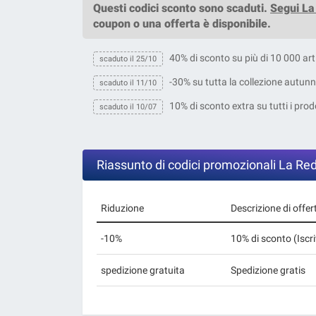
Questi
codici sconto
sono scaduti.
Segui La
coupon o una offerta è disponibile.
40% di sconto su più di 10 000 arti
scaduto il 25/10
-30% su tutta la collezione autun
scaduto il 11/10
10% di sconto extra su tutti i prod
scaduto il 10/07
Riassunto di codici promozionali La Re
Riduzione
Descrizione di offer
-10%
10% di sconto (Iscriv
spedizione gratuita
Spedizione gratis