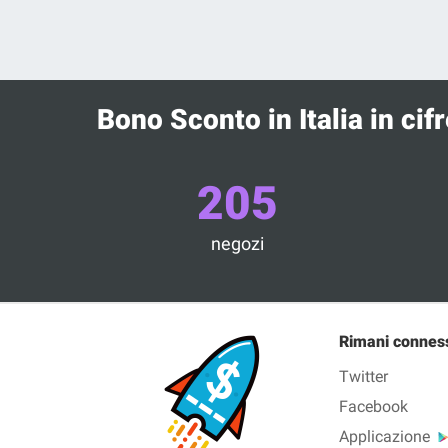
Bono Sconto in Italia in cifr
205
negozi
Rimani connes
Twitter
Facebook
Applicazione