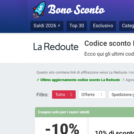
Saldi 2026 ⚡
Top 30
Esclusivo
Categ
Codice sconto 
Ecco qui gli ultimi co
Questo sito contiene link di affiliazione verso La Redoute. I 
✓ Ultimo aggiornamento codice sconto La Redoute
:
1 Agos
Filtro:
Tutto
2
Offerte
1
Spedizione 
Coupon solo per i nuovi utenti
-10%
10% di sconto