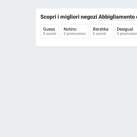
Scopri i migliori negozi
Abbigliamento
Guess
Notino
Bershka
Desigual
5 sconti
2 promozioni
6 sconti
5 promozion