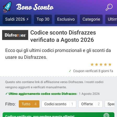
Saldi 2026 ⚡
Top 30
Esclusivo
Categorie
Ultim
Codice sconto Disfrazzes
verificato a Agosto 2026
Ecco qui gli ultimi codici promozionali e gli sconti da
usare su Disfrazzes.
★
★
★
★
★
Coupon verificati
8 giorni fa
Questo sito contiene link di affiliazione verso Disfrazzes. I nostri codici
vengono aggiunti e verificati manualmente.
✓ Ultimo aggiornamento codice sconto Disfrazzes
:
1 Agosto 2026
Filtro:
Tutto
4
Codici sconto
1
Offerte
2
Spedi
Codice verificato, non perdere questa offerta!