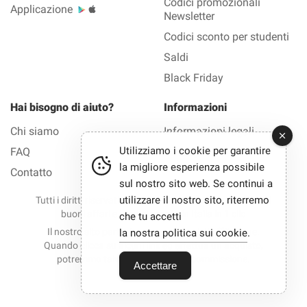
Codici promozionali
Applicazione
Newsletter
Codici sconto per studenti
Saldi
Black Friday
Hai bisogno di aiuto?
Informazioni
Chi siamo
Informazioni legali
Utilizziamo i cookie per garantire
FAQ
Privacy
la migliore esperienza possibile
Contatto
sul nostro sito web. Se continui a
utilizzare il nostro sito, riterremo
Tutti i diritti riservati © 2012-2026 Bono Sconto — Tutti i
buoni affari e i codici sconto in Italia in 1 clic
che tu accetti
Il nostro sito partecipa a programmi di affiliazione.
la nostra politica sui cookie
.
Quando clicca su alcuni link ed effettua un acquisto,
potremmo talvolta ricevere una commissione.
Accettare