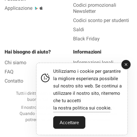
Codici promozionali
Applicazione
Newsletter
Codici sconto per studenti
Saldi
Black Friday
Hai bisogno di aiuto?
Informazioni
Chi siamo
Informazioni legali
Utilizziamo i cookie per garantire
FAQ
Privacy
la migliore esperienza possibile
Contatto
sul nostro sito web. Se continui a
utilizzare il nostro sito, riterremo
Tutti i diritti riservati © 2012-2026 Bono Sconto — Tutti i
buoni affari e i codici sconto in Italia in 1 clic
che tu accetti
Il nostro sito partecipa a programmi di affiliazione.
la nostra politica sui cookie
.
Quando clicca su alcuni link ed effettua un acquisto,
potremmo talvolta ricevere una commissione.
Accettare