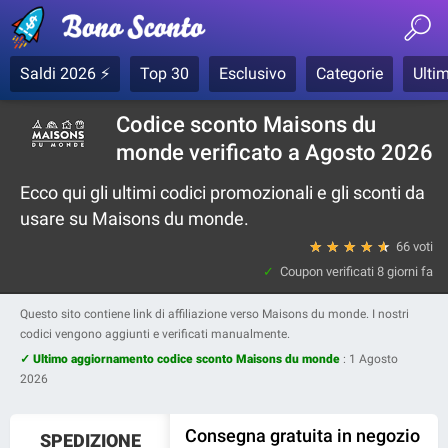
Saldi 2026 ⚡
Top 30
Esclusivo
Categorie
Ultim
Codice sconto Maisons du
monde verificato a Agosto 2026
Ecco qui gli ultimi codici promozionali e gli sconti da
usare su Maisons du monde.
★
★
★
★
★
66 voti
Coupon verificati
8 giorni fa
Questo sito contiene link di affiliazione verso Maisons du monde. I nostri
codici vengono aggiunti e verificati manualmente.
✓ Ultimo aggiornamento codice sconto Maisons du monde
:
1 Agosto
2026
Consegna gratuita in negozio
SPEDIZIONE